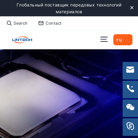
Skip
Глобальный поставщик передовых технологий
to
материалов
"C
content
Search
Contact
Site naviga
ru