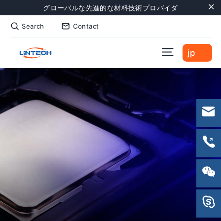
Skip
グローバルな先進的な材料技術プロバイダ
to
"C
Search
Contact
content
Site naviga
jp