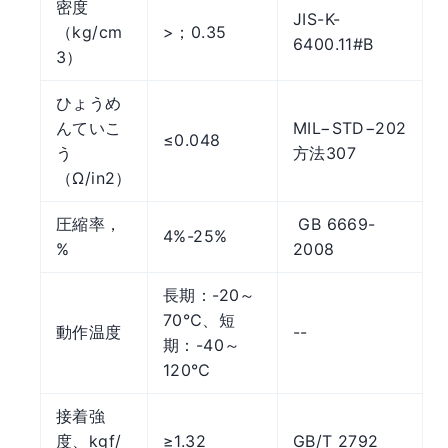
密度
JIS-K-
（kg/cm
>；0.35
6400.11#B
3）
ひょうめ
んていこ
MIL−STD−202
≤0.048
う
方法307
（Ω/in2）
圧縮率，
GB 6669-
4%-25%
%
2008
長期：-20～
70℃、短
動作温度
--
期：-40～
120℃
接着強
度、kgf/
≥1.32
GB/T 2792