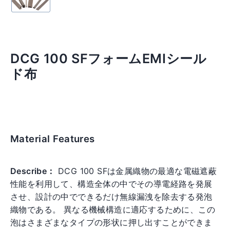
DCG 100 SFフォームEMIシール
ド布
Material Features
Regular
price
Describe：
DCG 100 SFは金属織物の最適な電磁遮蔽
性能を利用して、構造全体の中でその導電経路を発展
させ、設計の中でできるだけ無線漏洩を除去する発泡
織物である。 異なる機械構造に適応するために、この
泡はさまざまなタイプの形状に押し出すことができま