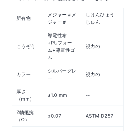
メジャー＃メ
しけんひょう
所有物
ジャー＃
じゅん
導電性布
+PUフォー
こうぞう
視力の
ム+導電性ゴ
ム
シルバーグレ
カラー
視力の
ー
厚さ
≤1.0 mm
--
（mm）
Z軸抵抗
≤0.07
ASTM D257
（Ω）