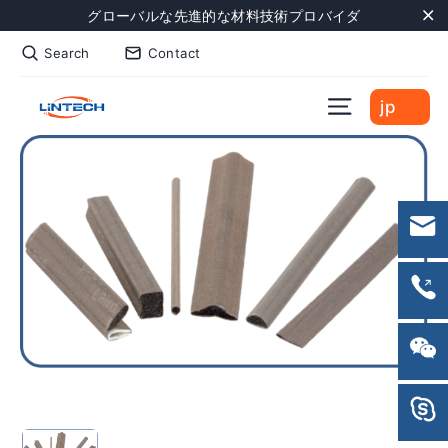
Skip
グローバルな先進的な材料技術プロバイダ
to
"C
Search
Contact
content
Site naviga
jp