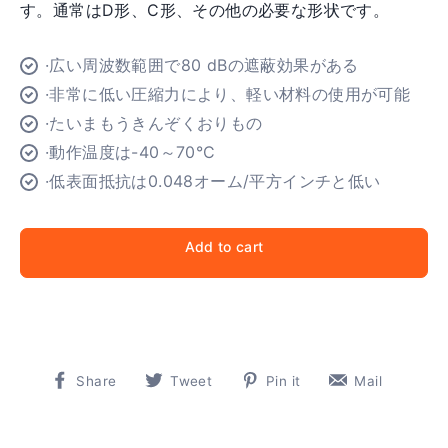
す。通常はD形、C形、その他の必要な形状です。
·広い周波数範囲で80 dBの遮蔽効果がある
·非常に低い圧縮力により、軽い材料の使用が可能
·たいまもうきんぞくおりもの
·動作温度は-40～70°C
·低表面抵抗は0.048オーム/平方インチと低い
Add to cart
Share
Tweet
Pin
Pin
Share
Tweet
Pin it
Mail
on
on
on
on
Facebook
Twitter
Pinterest
Pinter