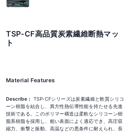
TSP-CF高品質炭素繊維断熱マッ
ト
Material Features
Regular
price
Describe：
TSP-CFシリーズは炭素繊維と軟質シリコ
ーン樹脂を結合し、異方性熱伝導性能を持たせる先進
技術である。このポリマー構造は柔軟なシリコーン樹
脂系樹脂を採用し、粗い表面によく適応でき、高圧収
縮力、衝撃と振動、高温などの悪条件に耐えられ、長