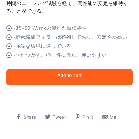
時間のエージング試験を経て、高性能の安定を維持す
ることができる。
·35-60 W/mkの優れた熱伝導性
·炭素繊維フィラーは整列しており、安定性が高い
·極端な環境に適している
·べたつかず、弾力性に優れ、使いやすい
Add to cart
Share
Tweet
Pin
Pin
Share
Tweet
Pin it
Mail
on
on
on
on
Facebook
Twitter
Pinterest
Pinter