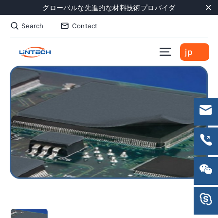
Skip
グローバルな先進的な材料技術プロバイダ
to
"C
Search
Contact
content
Site naviga
jp