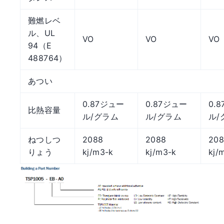
難燃レベ
ル、UL
VO
VO
VO
94（E
488764）
あつい
0.87ジュー
0.87ジュー
0.
比熱容量
ル/グラム
ル/グラム
ル/
ねつしつ
2088
2088
20
りょう
kj/m3-k
kj/m3-k
kj/