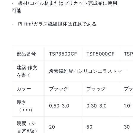
·
板材/コイル材またはプリカット完成品に使用
可能
·
PI fim/ガラス繊維担体は任意である
部品番号
TSP3500CF
TSP5000CF
TS
建築;作文
炭素繊維配向シリコンエラストマー
を書く
カラー
ブラック
ブラック
ブ
厚さ
0.50-3.0
0.30-3.0
1.0-
（mm）
硬度（シ
20
50
30
ョアA級）