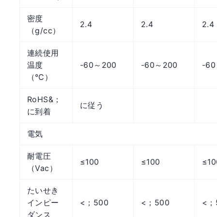
密度
2.4
2.4
2.4
（g/cc）
連続使用
温度
-60～200
-60～200
-6
（℃）
RoHS&；
に従う
に到着
電気
耐電圧
≤100
≤100
≤10
（Vac）
たいせき
インピー
<；500
<；500
<；
ダンス