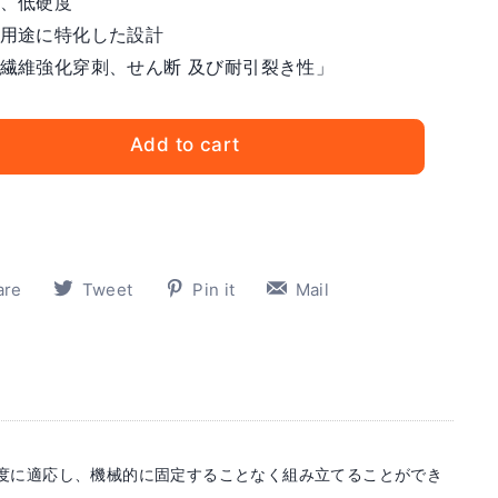
、低硬度
用途に特化した設計
繊維強化穿刺、せん断 及び耐引裂き性」
Add to cart
Share
Tweet
Pin
Pin
are
Tweet
Pin it
Mail
on
on
on
on
Facebook
Twitter
Pinterest
Pinterest
度に適応し、機械的に固定することなく組み立てることができ