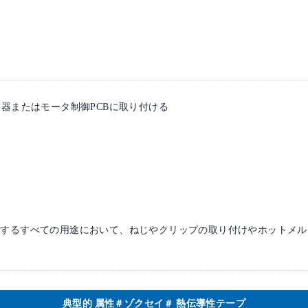
換器またはモータ制御PCBに取り付ける
使用するすべての用途において、ねじやクリップの取り付けやホットメ
典型的 属性＃ゾクセイ＃ 熱伝導性テープ