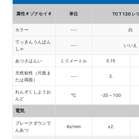
属性＃ゾクセイ＃
単位
TCT 120シ
カラー
---
白
てっきんうんぱん
いいえ
---
しゃ
あつさはんい
ミリメートル
0.15
天然粘性（片面ま
2.
---
たは両面）
れんぞくしようお
℃
-20～100
んど
電気
ブレークダウンで
Kv/mm
≥2.
んあつ