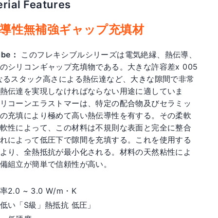
rial Features
ar
導性無補強ギャップ充填材
ibe：
このフレキシブルシリーズは電気絶縁、熱伝導、
のシリコンギャップ充填物である。大きな許容差x 005
なるスタック高さによる熱伝達など、大きな隙間で非常
熱伝達を実現しなければならない用途に適していま
リコーンエラストマーは、特定の配合物及びセラミッ
の充填により極めて高い熱伝導性を有する。その柔軟
軟性によって、この材料は不規則な表面と完全に整合
れによって低圧下で隙間を充填する。これを使用する
より、全熱抵抗が最小化される。材料の天然粘性によ
備組立が簡単で信頼性が高い。
2.0 ~ 3.0 W/m・K
低い「S級」熱抵抗 低圧」