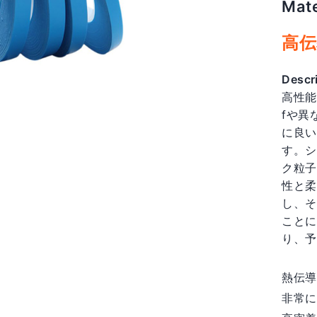
Mate
Regul
price
高伝
Descr
高性能
fや異
に良い
す。シ
ク粒子
性と柔
し、そ
ことに
り、予
熱伝導率
非常に