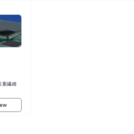
質炭素繊維
iew
art