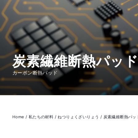
炭素繊維断熱パッ
カーボン断熱パッド
Home
/
私たちの材料
/
ねつりょくざいりょう
/
炭素繊維断熱パッ