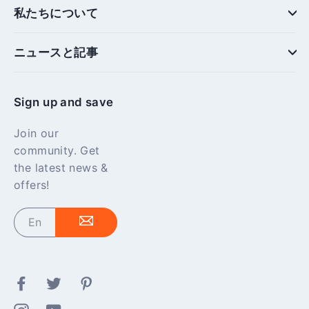
私たちについて
ニュースと記事
Sign up and save
Join our
community. Get
the latest news &
offers!
Enter
your
email
Facebook
Twitter
Pinterest