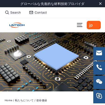
Skip
グローバルな先進的な材料技術プロバイダ
to
"C
Search
Contact
content
Site naviga
jp
Home
/
私たちについて
/
使命価値