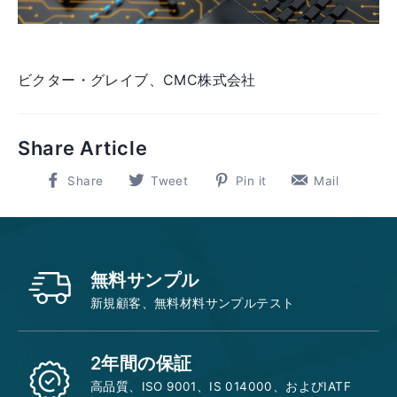
ビクター・グレイブ、CMC株式会社
Share Article
Share
Tweet
Pin
Pin
Share
Tweet
Pin it
Mail
on
on
on
on
Facebook
Twitter
Pinterest
Pinter
無料サンプル
新規顧客、無料材料サンプルテスト
2年間の保証
高品質、ISO 9001、IS 014000、およびIATF