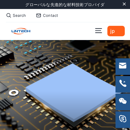
Skip
グローバルな先進的な材料技術プロバイダ
to
"C
Search
Contact
content
Site naviga
jp