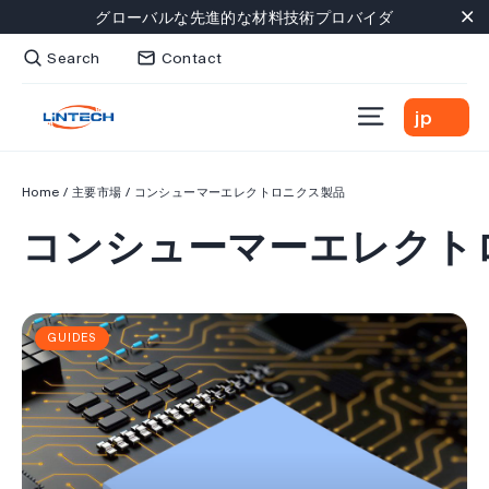
Skip
グローバルな先進的な材料技術プロバイダ
to
"C
Search
Contact
content
Site navig
jp
Home
/
主要市場
/
コンシューマーエレクトロニクス製品
コンシューマーエレクト
GUIDES