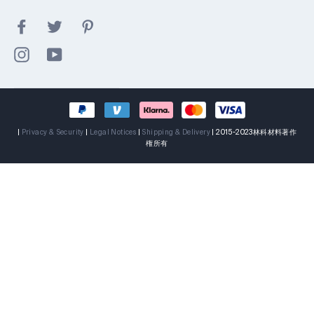
Facebook
Twitter
Pinterest
Instagram
YouTube
|
Privacy & Security
|
Legal Notices
|
Shipping & Delivery
| 2015-2023林科材料著作
権所有