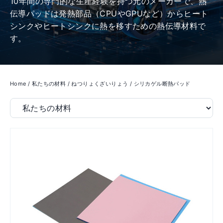
​10年間の専門的な生産経験を持つ元のメーカーで、熱
伝導パッドは発熱部品（CPUやGPUなど）からヒート
シンクやヒートシンクに熱を移すための熱伝導材料で
す。
Home
/
私たちの材料
/
ねつりょくざいりょう
/
シリカゲル断熱パッド
Filter