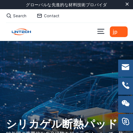
Skip
グローバルな先進的な材料技術プロバイダ
to
"C
Search
Contact
content
Site naviga
jp
シリカゲル断熱パッド