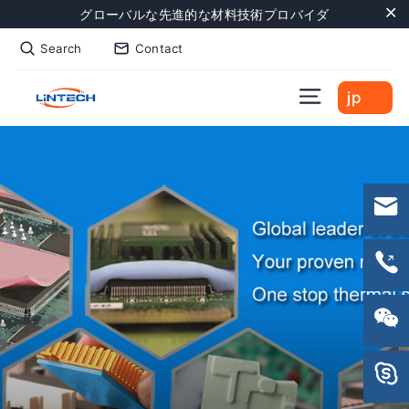
Skip
グローバルな先進的な材料技術プロバイダ
to
"C
Search
Contact
content
Site naviga
jp